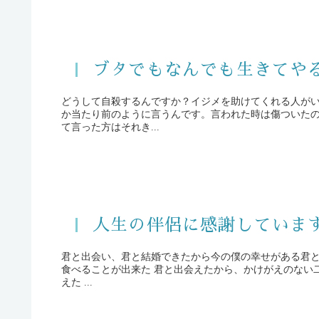
ブタでもなんでも生きてや
どうして自殺するんですか？イジメを助けてくれる人が
か当たり前のように言うんです。言われた時は傷ついた
て言った方はそれき...
人生の伴侶に感謝していま
君と出会い、君と結婚できたから今の僕の幸せがある君
食べることが出来た 君と出会えたから、かけがえのない二人の息子とも出会えたそして「お父さん」と呼ばれる幸せを味わ
えた ...