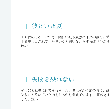
彼といた夏
１０代のころ いつも一緒にいた彼夏はバイクの後ろに乗っけてくれた 朝早く起きてお弁当を作
トを差し出されて 汗臭いなと思いながらすっぽりかぶ
彼の...
失敗を恐れない
私は父と祖母に育てられました。母は私が５歳の時に、
ンね』と泣いていたのをしっかり覚えています。 朝起きると母と妹は違う所で暮らす事になったと父が静かに話してくれま
した。泣い...