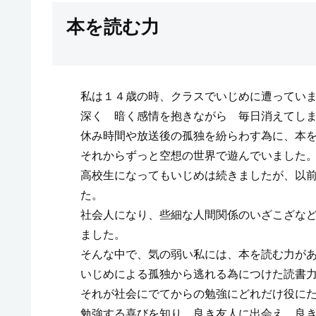
本を読む力
私は１４歳の時、クラスでいじめに遭ってい
深く 暗く感情を抱きながら 毎日消えてし
休み時間や放送後の孤独を紛らわす為に、本
それからずっと空想の世界で遊んでいました
高校生になってもいじめは続きましたが、以
た。
社会人になり、些細な人間関係のいざこざな
ました。
そんな中で、気の弱い私には、本を読む力が
いじめによる孤独から逃れる為につけた読書
それが社会にでてからの勉強にどれだけ役に
勉強する喜びを知り、良き友人に出会え、良