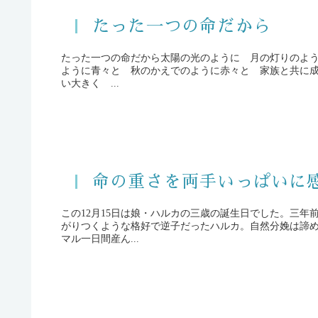
たった一つの命だから
たった一つの命だから太陽の光のように 月の灯りのよ
ように青々と 秋のかえでのように赤々と 家族と共に
い大きく ...
命の重さを両手いっぱいに
この12月15日は娘・ハルカの三歳の誕生日でした。三年
がりつくような格好で逆子だったハルカ。自然分娩は諦
マル一日間産ん...