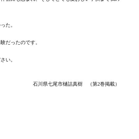
かった。
。
経験だったのです。
ださい。
石川県七尾市樋詰真樹 （第2巻掲載）