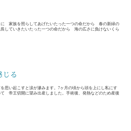
うに 家族を照らしてあげたいたった一つの命だから 春の新緑の
成長していきたいたった一つの命だから 海の広さに負けないくら
感じる
前を思い起こすと涙が滲みます。7ヶ月の頃から頭を上にし私にす
めて 帝王切開に望み出産しました。手術後、発熱などのため産後